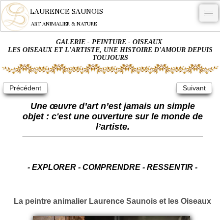
LAURENCE SAUNOIS
ART ANIMALIER & NATURE
GALERIE - PEINTURE - OISEAUX
-
LES OISEAUX ET L'ARTISTE, UNE HISTOIRE D'AMOUR DEPUIS
TOUJOURS
NYMPHEUS LUMINANSIS.
OEUVRES
Précédent
Suivant
BECASSE
Une œuvre d’art n’est jamais un simple
objet : c'est une ouverture sur le monde de
COMMANDE
l’artiste.
L'ARTISTE.
NEWS
- EXPLORER - COMPRENDRE - RESSENTIR -
CONTACT
Français
La peintre animalier Laurence Saunois et les Oiseaux
0