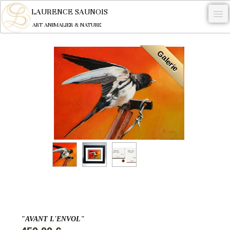
LAURENCE SAUNOIS
ART ANIMALIER & NATURE
-
Galerie
NYMPHEUS LUMINANSIS.
OEUVRES
BECASSE
COMMANDE
L'ARTISTE.
NEWS
CONTACT
Français
"AVANT L'ENVOL"
0