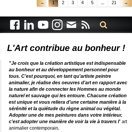
←
1
2
3
4
5
...
21
→
Artiste animalier - artiste peintre animalier - peintre animalier -
peintre animalier célèbre - connue - reconnue - femme
L'Art contribue au bonheur !
"Je crois que la création artistique est indispensable
au bonheur et au développement personnel pour
tous. C'est pourquoi, en tant qu'artiste peintre
animalier, je réalise des oeuvres d'art en rapport avec
la nature afin de connecter les Hommes au monde
naturel et sauvage qui les entoure. Chacune création
est unique et vous reliera d'une certaine manière à la
sérénité et la quiétude du règne animal ou végétal.
Adopter une de mes peintures dans votre intérieur,
c'est adopter une manière de voir la vie à travers l'
art
animalier contemporain
.