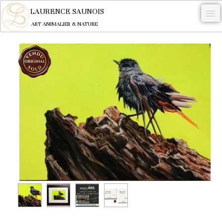
LAURENCE SAUNOIS
ART ANIMALIER & NATURE
-
NYMPHEUS LUMINANSIS.
OEUVRES
BECASSE
COMMANDE
L'ARTISTE.
NEWS
CONTACT
Français
0