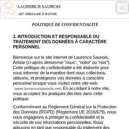
LAURENCE SAUNOIS
ART ANIMALIER & NATURE
POLITIQUE DE CONFIDENTIALITÉ
-
1. INTRODUCTION ET RESPONSABLE DU
NYMPHEUS LUMINANSIS.
TRAITEMENT DES DONNÉES À CARACTÈRE
PERSONNEL
OEUVRES
Bienvenue sur le site internet de Laurence Saunois,
BECASSE
Artiste (ci-après dénommé "nous", "notre" ou "nos").
Cette politique de confidentialité a été élaborée pour
COMMANDE
vous informer de la manière dont nous collectons,
utilisons, et protégeons vos données à caractère
L'ARTISTE.
personnel lorsque vous visitez notre site web
. En accédant à notre site,
www.laurencesaunois.net
NEWS
vous acceptez les pratiques décrites dans cette
politique.
CONTACT
Conformément au Règlement Général sur la Protection
des Données (RGPD) (Règlement UE 2016/679), nous
Français
nous engageons à protéger la confidentialité et la
sécurité de vos informations personnelles. Nous
0
agissons en tant que responsable du traitement des