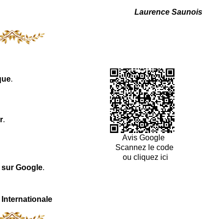
Laurence Saunois
que
.
r
.
Avis Google
Scannez le code
ou cliquez ici
l sur Google
.
 Internationale