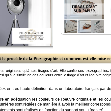
t le procédé de la Piezographie et comment est-elle mise e
originales qu'à ses tirages d'art. Elle confie ses piezographies, ti
 qu'à la similitude des couleurs entre le tirage d'art et l'oeuvre origin
ées
en très haute définition dans un laboratoire français par d
e en adéquation les couleurs de l'oeuvre originale et les cou
lumières sont réglées de manière à avoir la meilleur correspon
stements sont réalisés en fonction du support voulu (papier)