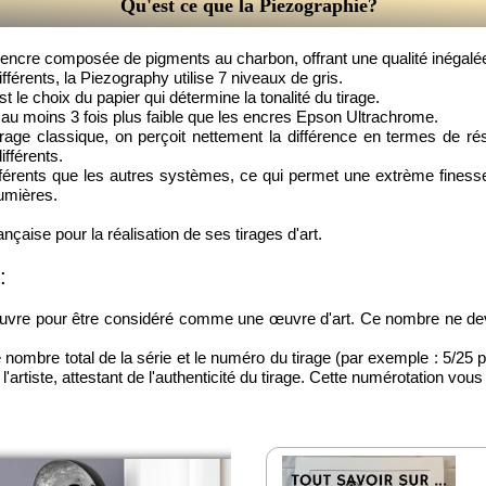
Qu'est ce que la Piezographie?
ncre composée de pigments au charbon, offrant une qualité inégalée po
fférents, la Piezography utilise 7 niveaux de gris.
le choix du papier qui détermine la tonalité du tirage.
 au moins 3 fois plus faible que les encres Epson Ultrachrome.
irage classique, on perçoit nettement la différence en termes de ré
ifférents.
is différents que les autres systèmes, ce qui permet une extrème fin
umières.
nçaise pour la réalisation de ses tirages d'art.
:
on œuvre pour être considéré comme une œuvre d'art. Ce nombre ne d
 nombre total de la série et le numéro du tirage (par exemple : 5/25 
l'artiste, attestant de l'authenticité du tirage. Cette numérotation vous