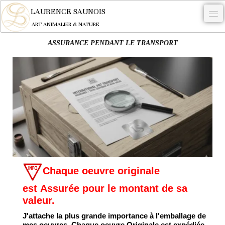
LAURENCE SAUNOIS
ART ANIMALIER & NATURE
ASSURANCE PENDANT LE TRANSPORT
-
NYMPHEUS LUMINANSIS.
OEUVRES
BECASSE
COMMANDE
L'ARTISTE.
NEWS
Chaque oeuvre originale
CONTACT
est Assurée pour le montant de sa
valeur.
Français
J'attache la plus grande importance à l'emballage de
0
mes oeuvres. Chaque oeuvre Originale est expédiée