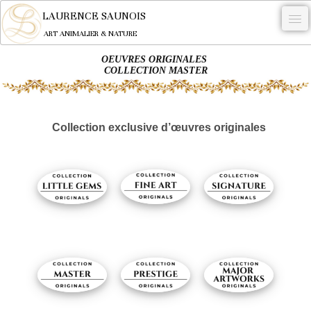
LAURENCE SAUNOIS
ART ANIMALIER & NATURE
OEUVRES ORIGINALES
-
COLLECTION MASTER
NYMPHEUS LUMINANSIS.
OEUVRES
Collection exclusive d’œuvres originales
BECASSE
COMMANDE
L'ARTISTE.
NEWS
CONTACT
Français
0