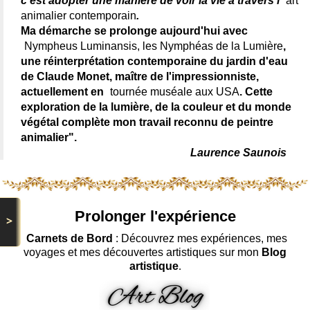
c'est adopter une manière de voir la vie à travers l'
art
animalier contemporain
.
Ma démarche se prolonge aujourd'hui avec
Nympheus Luminansis, les Nymphéas de la Lumière
,
une réinterprétation contemporaine du jardin d'eau
de Claude Monet, maître de l'impressionniste,
actuellement en
tournée muséale aux USA
. Cette
exploration de la lumière, de la couleur et du monde
végétal complète mon travail reconnu de peintre
animalier".
Laurence Saunois
Prolonger l'expérience
>
Carnets de Bord
: Découvrez mes expériences, mes
voyages et mes découvertes artistiques sur mon
Blog
artistique
.