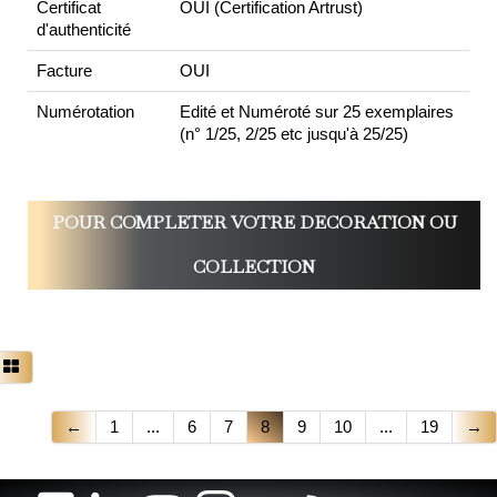
Certificat
OUI (Certification Artrust)
d'authenticité
Facture
OUI
Numérotation
Edité et Numéroté sur 25 exemplaires
(n° 1/25, 2/25 etc jusqu'à 25/25)
POUR COMPLETER VOTRE DECORATION OU
COLLECTION
←
1
...
6
7
8
9
10
...
19
→