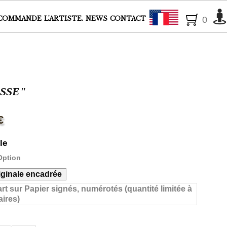
Français
COMMANDE
L'ARTISTE.
NEWS
CONTACT
0
ESSE"
€
le
Option
iginale encadrée
art sur Papier signés, numérotés (quantité limitée à
ires)