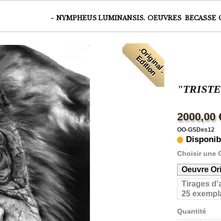
-
NYMPHEUS LUMINANSIS.
OEUVRES
BECASSE
.
O
r
i
i
n
a
l
.
d
i
t
i
o
g
E
n
"TRIST
2000,00 
OO-GSDes12
Disponib
Choisir une 
Oeuvre Or
Tirages d'
25 exempla
Quantité