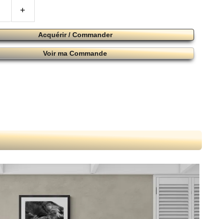
+
Acquérir / Commander
Voir ma Commande