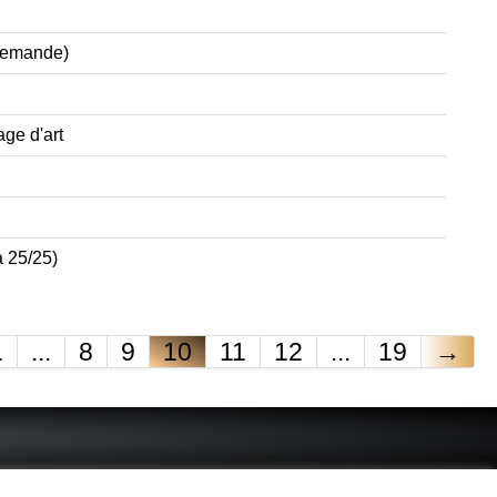
 demande)
age d'art
à 25/25)
1
...
8
9
10
11
12
...
19
→
 - connue - reconnue - femme