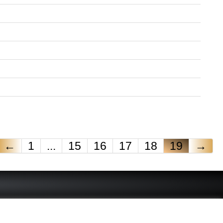
←
1
...
15
16
17
18
19
→
 - connue - reconnue - femme