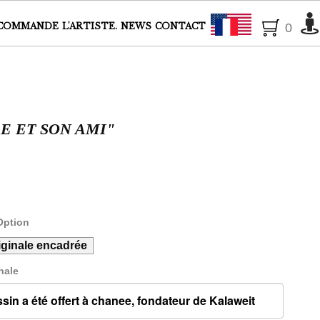
Français
COMMANDE
L'ARTISTE.
NEWS
CONTACT
0
E ET SON AMI"
Option
iginale encadrée
nale