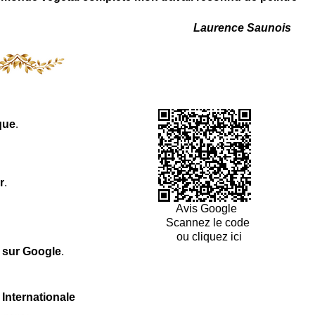
Laurence Saunois
que
.
r
.
Avis Google
Scannez le code
ou cliquez ici
l sur Google
.
 Internationale