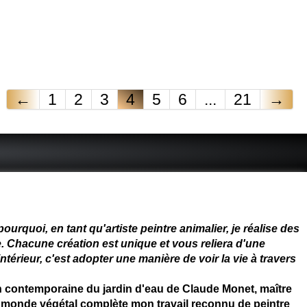
←
1
2
3
4
5
6
...
21
→
 - connue - reconnue - femme
rquoi, en tant qu'artiste peintre animalier, je réalise des
. Chacune création est unique et vous reliera d'une
térieur, c'est adopter une manière de voir la vie à travers
on contemporaine du jardin d'eau de Claude Monet, maître
 du monde végétal complète mon travail reconnu de peintre