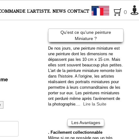
Français
COMMANDE
L'ARTISTE.
NEWS
CONTACT
0
Qu'est ce qu'une peinture
Miniature ?
De nos jours, une peinture miniature est
une peinture dont les dimensions ne
dépassent pas les 10 cm x 15 cm. Mais
elles sont souvent beaucoup plus petites.
L'art de la peinture miniature remonte loin
dans l'histoire. A l'origine, les artistes
z me
réalisaient des portraits miniatures pour
permettre à leurs commanditaires de les
porter sur eux. Les peintures miniatures
ont perduré même après l'avènement de
Lire la Suite
la photographie....
e
Les Avantages
. Facilement collectionnable
Même si on ne possède pas un très