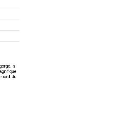
gorge, si
agnifique
rebord du