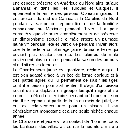
une espèce présente en Amérique du Nord ainsi qu'aux
Bahamas et dans les îles Turques et Caïques. Il
appartient à la famille des pinsons. Oiseau migrateur, il
est présent du sud du Canada à la Caroline du Nord
pendant la saison de reproduction et de la frontière
canadienne au Mexique pendant l'hiver. Il a pour
caractéristique de muer complètement et de présenter
un dimorphisme sexuel : le mâle arbore un plumage
jaune vif pendant l'été et vert olive pendant l'hiver, alors
que la femelle a un plumage jaune brunâtre terne qui
devient plus éclatant en été. Les plumes du mâle
deviennent plus colorées pendant la saison des amours
afin d'attirer les femelles.
Le Chardonneret jaune est granivore, régime auquel il
est bien adapté grâce à un bec de forme conique et à
des pattes agiles qui lui permettent de saisir les tiges
dont il a besoin pour s'alimenter. Il s'agit d'un oiseau
social qui se déplace en groupe lorsqu'il migre et se
nourrit. Il défend un territoire pendant qu'il construit son
nid. Il se reproduit à partir de la fin du mois de juillet, ce
qui est relativement tard pour un pinson. Il est
généralement monogame et a une seule nichée chaque
année.
Le Chardonneret jaune vit au contact de l'homme, dans
les banlieues des villes, attirés par la nourriture mise à