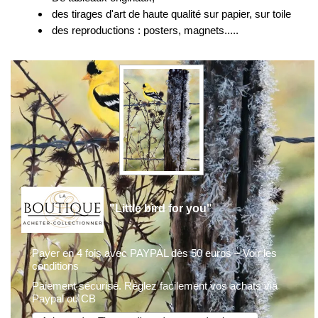
des tirages d'art de haute qualité sur papier, sur toile
des reproductions : posters, magnets.....
"Little bird for you"
Payer en 4 fois avec PAYPAL dès 50 euros – Voir les
conditions
Paiement sécurisé. Réglez facilement vos achats via
Paypal ou CB