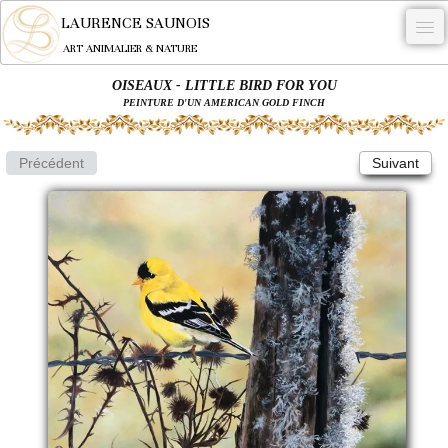
LAURENCE SAUNOIS
ART ANIMALIER & NATURE
OISEAUX - LITTLE BIRD FOR YOU
-
PEINTURE D'UN AMERICAN GOLD FINCH
NYMPHEUS LUMINANSIS.
Précédent
Suivant
OEUVRES
BECASSE
COMMANDE
L'ARTISTE.
NEWS
CONTACT
Français
0