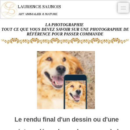
LAURENCE SAUNOIS
ART ANIMALIER & NATURE
LA PHOTOGRAPHIE
-
TOUT CE QUE VOUS DEVEZ SAVOIR SUR UNE PHOTOGRAPHIE DE
RÉFÉRENCE POUR PASSER COMMANDE
NYMPHEUS LUMINANSIS.
OEUVRES
BECASSE
COMMANDE
L'ARTISTE.
NEWS
CONTACT
Français
Le rendu final d'un dessin ou d'une
0