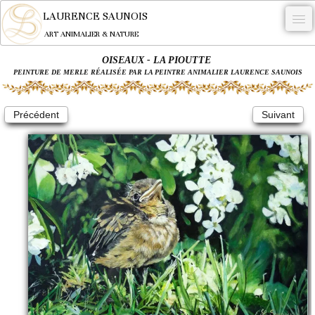
LAURENCE SAUNOIS
ART ANIMALIER & NATURE
OISEAUX - LA PIOUTTE
-
PEINTURE DE MERLE RÉALISÉE PAR LA PEINTRE ANIMALIER LAURENCE SAUNOIS
NYMPHEUS LUMINANSIS.
Précédent
Suivant
OEUVRES
BECASSE
COMMANDE
L'ARTISTE.
NEWS
CONTACT
Français
0