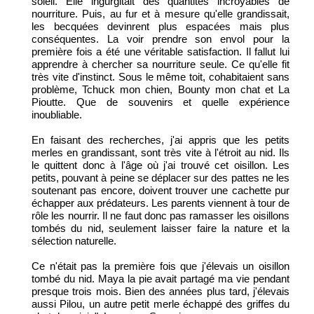
soleil. Elle ingurgitait des quantités incroyables de
nourriture. Puis, au fur et à mesure qu'elle grandissait,
les becquées devinrent plus espacées mais plus
conséquentes. La voir prendre son envol pour la
première fois a été une véritable satisfaction. Il fallut lui
apprendre à chercher sa nourriture seule. Ce qu'elle fit
très vite d'instinct. Sous le même toit, cohabitaient sans
problème, Tchuck mon chien, Bounty mon chat et La
Pioutte. Que de souvenirs et quelle expérience
inoubliable.
En faisant des recherches, j'ai appris que les petits
merles en grandissant, sont très vite à l'étroit au nid. Ils
le quittent donc à l'âge où j'ai trouvé cet oisillon. Les
petits, pouvant à peine se déplacer sur des pattes ne les
soutenant pas encore, doivent trouver une cachette pur
échapper aux prédateurs. Les parents viennent à tour de
rôle les nourrir. Il ne faut donc pas ramasser les oisillons
tombés du nid, seulement laisser faire la nature et la
sélection naturelle.
Ce n'était pas la première fois que j'élevais un oisillon
tombé du nid. Maya la pie avait partagé ma vie pendant
presque trois mois. Bien des années plus tard, j'élevais
aussi Pilou, un autre petit merle échappé des griffes du