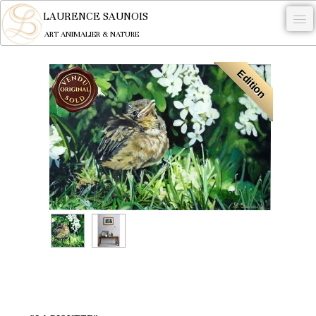
LAURENCE SAUNOIS
ART ANIMALIER & NATURE
-
Edition
NYMPHEUS LUMINANSIS.
OEUVRES
BECASSE
COMMANDE
L'ARTISTE.
NEWS
CONTACT
Français
0