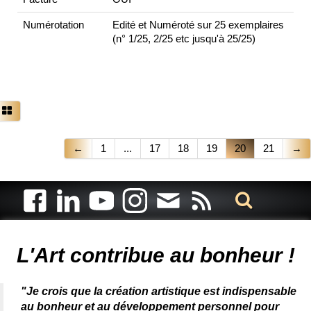
Numérotation
Edité et Numéroté sur 25 exemplaires
(n° 1/25, 2/25 etc jusqu'à 25/25)
←
1
...
17
18
19
20
21
→
Artiste animalier - artiste peintre animalier - peintre animalier -
peintre animalier célèbre - connue - reconnue - femme
L'Art contribue au bonheur !
"Je crois que la création artistique est indispensable
au bonheur et au développement personnel pour