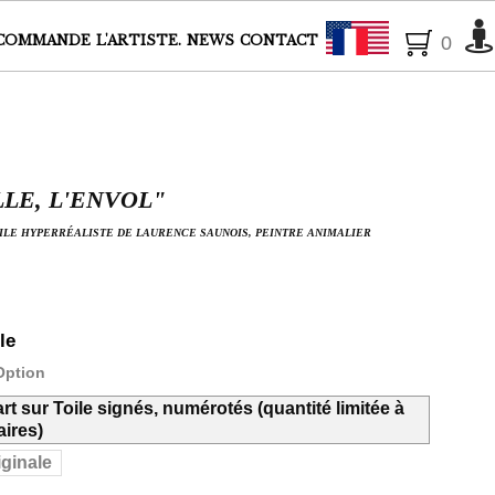
Français
COMMANDE
L'ARTISTE.
NEWS
CONTACT
0
LLE, L'ENVOL"
UILE HYPERRÉALISTE DE LAURENCE SAUNOIS, PEINTRE ANIMALIER
le
Option
art sur Toile signés, numérotés (quantité limitée à
ires)
ginale