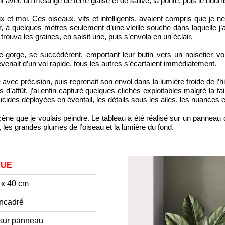
ent avec un mélange de terre glaise et de salive, la ponte, puis le nour
 et moi. Ces oiseaux, vifs et intelligents, avaient compris que je ne
er, à quelques mètres seulement d’une vieille souche dans laquelle j’
trouva les graines, en saisit une, puis s’envola en un éclair.
orge, se succédèrent, emportant leur butin vers un noisetier voisi
revenait d’un vol rapide, tous les autres s’écartaient immédiatement.
 avec précision, puis reprenait son envol dans la lumière froide de l’hiv
 d’affût, j’ai enfin capturé quelques clichés exploitables malgré la faib
slucides déployées en éventail, les détails sous les ailes, les nuance
ne que je voulais peindre. Le tableau a été réalisé sur un panneau de 
 les grandes plumes de l’oiseau et la lumière du fond.
DUE
 x 40 cm
ncadré
 sur panneau