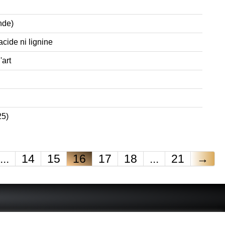
ande)
acide ni lignine
'art
25)
...
14
15
16
17
18
...
21
→
 - connue - reconnue - femme