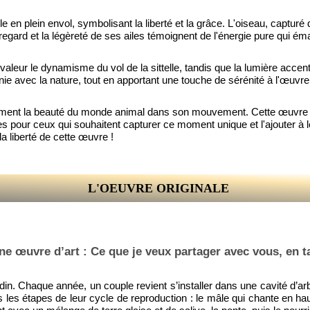
e en plein envol, symbolisant la liberté et la grâce. L'oiseau, capturé
egard et la légèreté de ses ailes témoignent de l'énergie pure qui éma
leur le dynamisme du vol de la sittelle, tandis que la lumière accen
ie avec la nature, tout en apportant une touche de sérénité à l'œuvre
faitement la beauté du monde animal dans son mouvement. Cette œuvre se
es pour ceux qui souhaitent capturer ce moment unique et l'ajouter à 
 liberté de cette œuvre !
L'OEUVRE ORIGINALE
ne œuvre d’art : Ce que je veux partager avec vous, en ta
din. Chaque année, un couple revient s’installer dans une cavité d’arbr
s les étapes de leur cycle de reproduction : le mâle qui chante en 