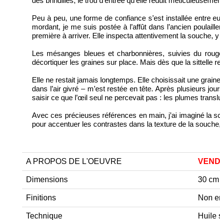
des brindilles, le trou d’entrée qu’elle réduit méticuleusem
Peu à peu, une forme de confiance s’est installée entre eux
mordant, je me suis postée à l’affût dans l’ancien poulaill
première à arriver. Elle inspecta attentivement la souche, y 
Les mésanges bleues et charbonnières, suivies du rouge-g
décortiquer les graines sur place. Mais dès que la sittelle 
Elle ne restait jamais longtemps. Elle choisissait une graine
dans l’air givré – m’est restée en tête. Après plusieurs jours
saisir ce que l’œil seul ne percevait pas : les plumes tran
Avec ces précieuses références en main, j’ai imaginé la scè
pour accentuer les contrastes dans la texture de la souche,
A PROPOS DE L'OEUVRE
VEN
Dimensions
30 cm
Finitions
Non e
Technique
Huile