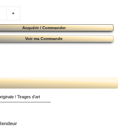
+
Acquérir / Commander
Voir ma Commande
iginale / Tirages d'art
plendeur