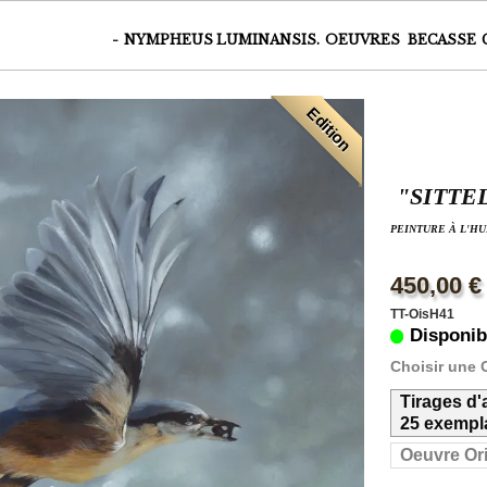
-
NYMPHEUS LUMINANSIS.
OEUVRES
BECASSE
Edition
"SITTE
PEINTURE À L'H
450,00 €
TT-OisH41
Disponib
Choisir une 
Tirages d'
25 exempla
Oeuvre Ori