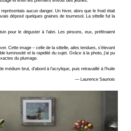
rissage et enfin les premiers envols des jeunes.
 représentais aucun danger. Un hiver, alors que le froid était
avais déposé quelques graines de tournesol. La sittelle fut la
n pour le déguster à l’abri. Les pinsons, eux, préféraient
er. Cette image – celle de la sittelle, ailes tendues, s’élevant
le luminosité et la rapidité du sujet. Grâce à la photo, j’ai pu
s exactes du plumage.
médium brut, d’abord à l’acrylique, puis retravaillé à l’huile
— Laurence Saunois