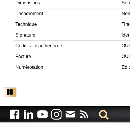
Dimensions
Semb
Encadrement
Non
Technique
Tira
Signature
Iden
Certificat d'authenticité
OUI 
Facture
OUI
Numérotation
Edit
Artiste animalier - artiste