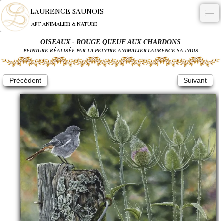
LAURENCE SAUNOIS
ART ANIMALIER & NATURE
OISEAUX - ROUGE QUEUE AUX CHARDONS
-
PEINTURE RÉALISÉE PAR LA PEINTRE ANIMALIER LAURENCE SAUNOIS
NYMPHEUS LUMINANSIS.
Précédent
Suivant
OEUVRES
BECASSE
COMMANDE
L'ARTISTE.
NEWS
CONTACT
Français
0