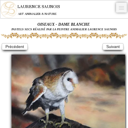
LAURENCE SAUNOIS
ART ANIMALIER & NATURE
OISEAUX - DAME BLANCHE
-
PASTELS SECS RÉALISÉ PAR LA PEINTRE ANIMALIER LAURENCE SAUNOIS
NYMPHEUS LUMINANSIS.
Précédent
Suivant
OEUVRES
BECASSE
COMMANDE
L'ARTISTE.
NEWS
CONTACT
Français
0