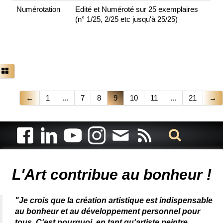
Numérotation
Edité et Numéroté sur 25 exemplaires
(n° 1/25, 2/25 etc jusqu'à 25/25)
←
1
...
7
8
9
10
11
...
21
→
Artiste animalier - artiste peintre animalier - peintre animalier -
peintre animalier célèbre - connue - reconnue - femme
L'Art contribue au bonheur !
"Je crois que la création artistique est indispensable
au bonheur et au développement personnel pour
tous. C'est pourquoi, en tant qu'artiste peintre