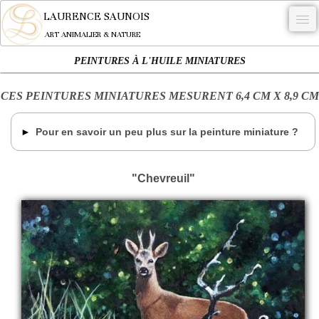
LAURENCE SAUNOIS
ART ANIMALIER & NATURE
PEINTURES À L'HUILE MINIATURES
-
CES PEINTURES MINIATURES MESURENT 6,4 CM X 8,9 CM
NYMPHEUS LUMINANSIS.
OEUVRES
Pour en savoir un peu plus sur la peinture miniature ?
BECASSE
COMMANDE
"Chevreuil"
L'ARTISTE.
NEWS
CONTACT
Français
0