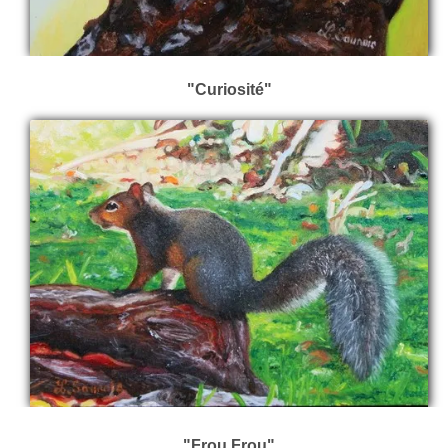
"Curiosité"
"Frou Frou"