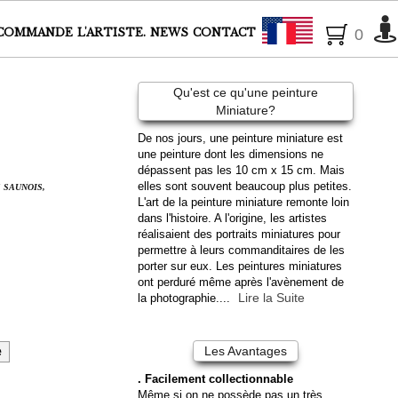
Français
COMMANDE
L'ARTISTE.
NEWS
CONTACT
0
Qu'est ce qu'une peinture
Miniature?
De nos jours, une peinture miniature est
une peinture dont les dimensions ne
dépassent pas les 10 cm x 15 cm. Mais
elles sont souvent beaucoup plus petites.
 SAUNOIS,
L'art de la peinture miniature remonte loin
dans l'histoire. A l'origine, les artistes
réalisaient des portraits miniatures pour
permettre à leurs commanditaires de les
porter sur eux. Les peintures miniatures
ont perduré même après l'avènement de
Lire la Suite
la photographie....
e
Les Avantages
. Facilement collectionnable
Même si on ne possède pas un très