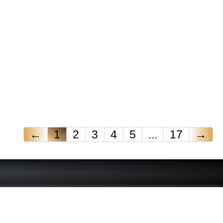
←
1
2
3
4
5
...
17
→
 - connue - reconnue - femme