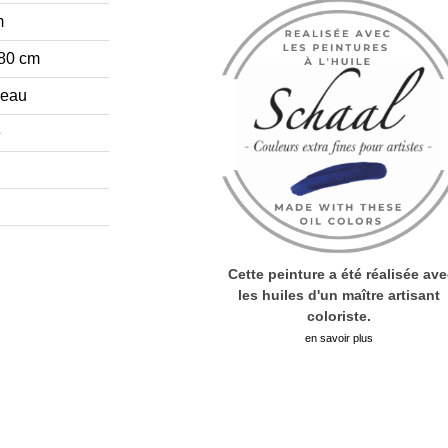
m
,80 cm
neau
e
Cette peinture a été réalisée av
les huiles d'un maître artisant
coloriste.
en savoir plus