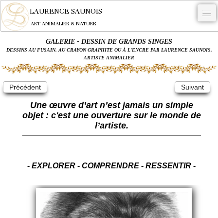
LAURENCE SAUNOIS
ART ANIMALIER & NATURE
GALERIE - DESSIN DE GRANDS SINGES
-
DESSINS AU FUSAIN, AU CRAYON GRAPHITE OU À L'ENCRE PAR LAURENCE SAUNOIS,
ARTISTE ANIMALIER
NYMPHEUS LUMINANSIS.
OEUVRES
Précédent
Suivant
BECASSE
Une œuvre d’art n’est jamais un simple
objet : c'est une ouverture sur le monde de
COMMANDE
l’artiste.
L'ARTISTE.
NEWS
- EXPLORER - COMPRENDRE - RESSENTIR -
CONTACT
Français
0