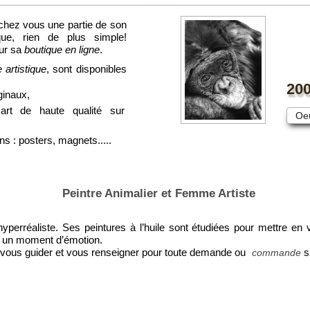
chez vous une partie de son
ique, rien de plus simple!
ur sa
boutique en ligne
.
 artistique
, sont disponibles
200
ginaux,
'art de haute qualité sur
Oeu
ns : posters, magnets.....
Peintre Animalier et Femme Artiste
 hyperréaliste. Ses peintures à l’huile sont étudiées pour mettre e
on, un moment d’émotion.
ur vous guider et vous renseigner pour toute demande ou
s
commande
Page 7 sur 20