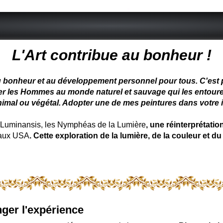
 peintre animalier - peintre animalier - peintre animalier célèbre
L'Art contribue au bonheur !
u bonheur et au développement personnel pour tous. C'est pou
ter les Hommes au monde naturel et sauvage qui les entoure
nimal ou végétal. Adopter une de mes peintures dans votre in
uminansis, les Nymphéas de la Lumière
, une réinterprétati
 aux USA
. Cette exploration de la lumière, de la couleur et
ger l'expérience