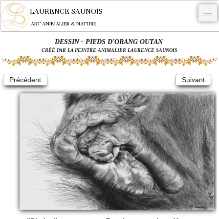
LAURENCE SAUNOIS
ART ANIMALIER & NATURE
DESSIN - PIEDS D'ORANG OUTAN
-
CRÉÉ PAR LA PEINTRE ANIMALIER LAURENCE SAUNOIS
NYMPHEUS LUMINANSIS.
Précédent
Suivant
OEUVRES
BECASSE
COMMANDE
L'ARTISTE.
NEWS
CONTACT
Français
0