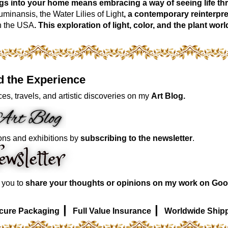
ngs into your home means embracing a way of seeing life t
inansis, the Water Lilies of Light
, a contemporary reinterpre
n the USA
. This exploration of light, color, and the plant 
d the Experience
es, travels, and artistic discoveries on my
Art Blog.
ons and exhibitions by
subscribing to the newsletter
.
e you to
share your thoughts or opinions on my work on Goo
|
|
cure Packaging
Full Value Insurance
Worldwide Ship