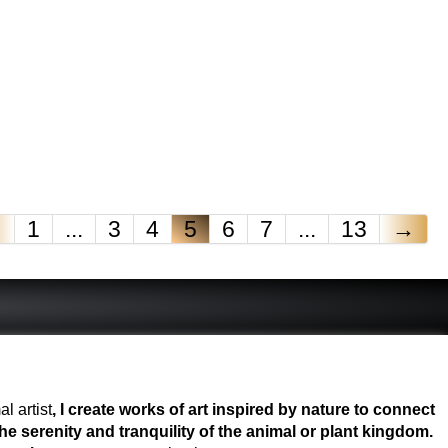
←
1
...
3
4
5
6
7
...
13
→
l artist
, I create works of art inspired by nature to connect
e serenity and tranquility of the animal or plant kingdom.