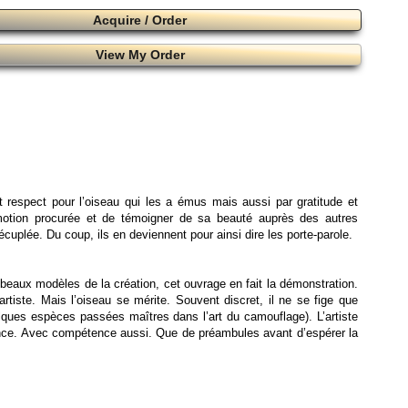
Acquire / Order
View My Order
t respect pour l’oiseau qui les a émus mais aussi par gratitude et
’émotion procurée et de témoigner de sa beauté auprès des autres
cuplée. Du coup, ils en deviennent pour ainsi dire les porte-parole.
s beaux modèles de la création, cet ouvrage en fait la démonstration.
’artiste. Mais l’oiseau se mérite. Souvent discret, il ne se fige que
ques espèces passées maîtres dans l’art du camouflage). L’artiste
tience. Avec compétence aussi. Que de préambules avant d’espérer la