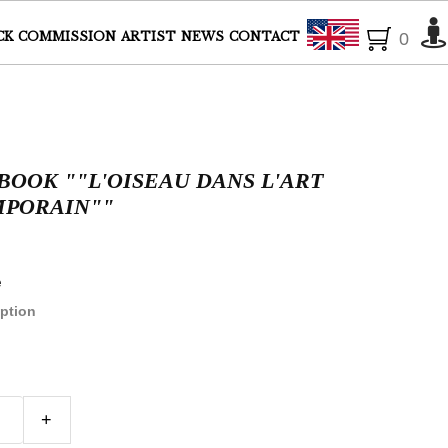
English
CK
COMMISSION
ARTIST
NEWS
CONTACT
0
BOOK ""L'OISEAU DANS L'ART
MPORAIN""
e
ption
+