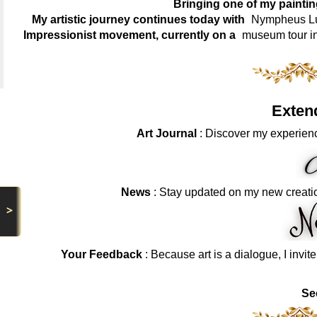
Bringing one of my painti
My artistic journey continues today with
Nympheus Lum
Impressionist movement, currently on a
museum tour i
Exten
Art Journal
: Discover my experienc
News
: Stay updated on my new creati
>
Your Feedback
: Because art is a dialogue, I invit
Se