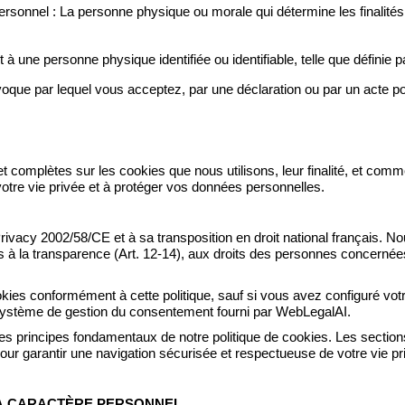
rsonnel : La personne physique ou morale qui détermine les finalité
à une personne physique identifiée ou identifiable, telle que définie 
ivoque par lequel vous acceptez, par une déclaration ou par un acte po
s et complètes sur les cookies que nous utilisons, leur finalité, et 
votre vie privée et à protéger vos données personnelles.
Privacy 2002/58/CE et à sa transposition en droit national français. N
s à la transparence (Art. 12-14), aux droits des personnes concernées 
 cookies conformément à cette politique, sauf si vous avez configuré v
 système de gestion du consentement fourni par WebLegalAI.
s principes fondamentaux de notre politique de cookies. Les sections 
ur garantir une navigation sécurisée et respectueuse de votre vie pr
 À CARACTÈRE PERSONNEL