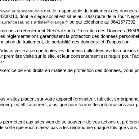
, le responsable du traitement des données 
www.laurencesaunois.net
84300010, dont le siège social est situé au 1060 route de la Tour N
ou par téléphone au 0641577392.
laurencesaunois.artiste@orange.fr
spositions du Règlement Général sur la Protection des Données (RG
 Ces réglementations garantissent la protection des données personnelle
limitation du traitement, de portabilité des données, et d'opposition.
tiste, veille à ce que toutes les données collectées via les cookies s
eur première visite sur le site, et leur consentement est requis pour l
le.
 l'exercice de vos droits en matière de protection des données, vous 
ous visitez placent sur votre appareil (ordinateur, tablette, smartphone
ionner plus efficacement, ainsi que pour fournir des informations aux pr
ls permettent aux sites web de se souvenir de vos actions et préférenc
de sorte que vous n'avez pas à les réintroduire chaque fois que vous