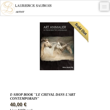
LAURENCE SAUNOIS
ARTIST
.
Sold Out
NYMPHEUS LUMINANSIS.
ARTWORKS
WOODCOCK
COMMISSION
ARTIST
NEWS
CONTACT
E-SHOP BOOK "LE CHEVAL DANS L’ART
English
CONTEMPORAIN"
40,00 €
0