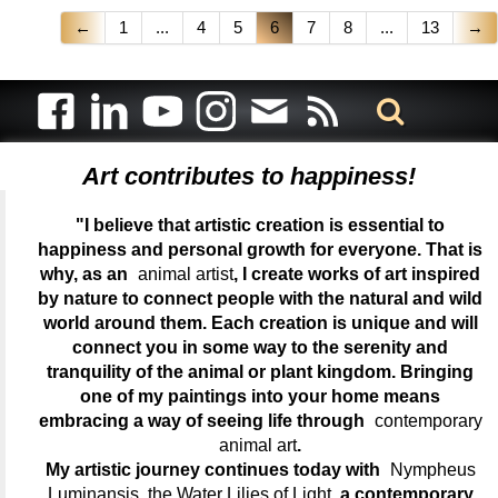
←
1
...
4
5
6
7
8
...
13
→
Art contributes to happiness!
"I believe that artistic creation is essential to
happiness and personal growth for everyone. That is
why, as an
animal artist
, I create works of art inspired
by nature to connect people with the natural and wild
world around them. Each creation is unique and will
connect you in some way to the serenity and
tranquility of the animal or plant kingdom. Bringing
one of my paintings into your home means
embracing a way of seeing life through
contemporary
animal art
.
My artistic journey continues today with
Nympheus
Luminansis, the Water Lilies of Light
, a contemporary