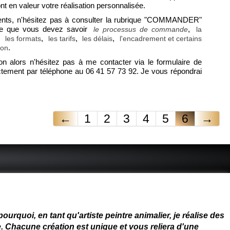
t en valeur votre réalisation personnalisée.
ents, n'hésitez pas à consulter la rubrique "COMMANDER"
ce que vous devez savoir
,
le processus de commande
la
,
,
,
,
les formats
les tarifs
les délais
l'encadrement et certains
.
son
ion alors n'hésitez pas à me contacter via le formulaire de
ectement par téléphone au 06 41 57 73 92. Je vous répondrai
←
1
2
3
4
5
6
→
 - connue - reconnue - femme
rquoi, en tant qu'artiste peintre animalier, je réalise des
. Chacune création est unique et vous reliera d'une