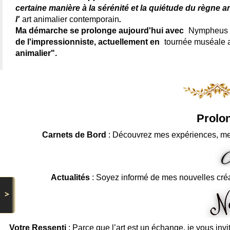
certaine manière à la sérénité et la quiétude du règne a
l'
art animalier contemporain
.
Ma démarche se prolonge aujourd'hui avec
Nympheus L
de l'impressionniste, actuellement en
tournée muséale
animalier".
Prolon
Carnets de Bord
: Découvrez mes expériences, me
Actualités
: Soyez informé de mes nouvelles cré
>
Votre Ressenti
: Parce que l’art est un échange, je vous invi