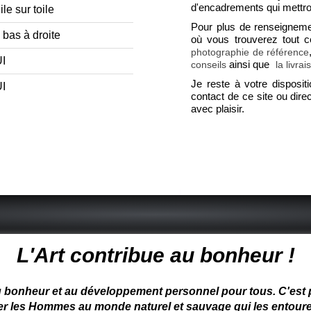
d'encadrements qui mettron
le sur toile
Pour plus de renseignem
 bas à droite
où vous trouverez tout 
photographie de référence
I
ainsi que
conseils
la livrai
Je reste à votre disposit
I
contact de ce site ou dir
avec plaisir.
 peintre animalier - peintre animalier - peintre animalier célèbre
L'Art contribue au bonheur !
u bonheur et au développement personnel pour tous. C'est pou
ter les Hommes au monde naturel et sauvage qui les entoure