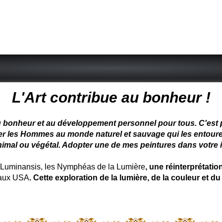
 peintre animalier - peintre animalier - peintre animalier célèbre
L'Art contribue au bonheur !
u bonheur et au développement personnel pour tous. C'est pou
ter les Hommes au monde naturel et sauvage qui les entoure
nimal ou végétal. Adopter une de mes peintures dans votre in
uminansis, les Nymphéas de la Lumière
, une réinterprétati
 aux USA
. Cette exploration de la lumière, de la couleur et