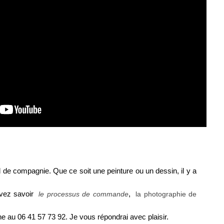
l de compagnie. Que ce soit une peinture ou un dessin, il y a
evez savoir
,
le processus de commande
la photographie de
ne au 06 41 57 73 92. Je vous répondrai avec plaisir.