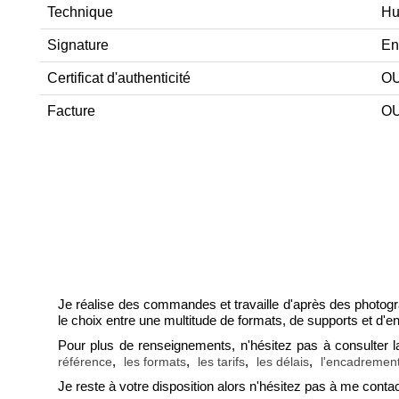
Technique
Hui
Signature
En
Certificat d'authenticité
OU
Facture
OU
Je réalise des commandes et travaille d'après des photogra
le choix entre une multitude de formats, de supports et d'e
Pour plus de renseignements, n'hésitez pas à consulte
,
,
,
,
référence
les formats
les tarifs
les délais
l'encadrement
Je reste à votre disposition alors n'hésitez pas à me contac