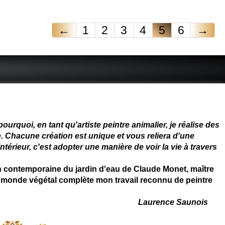
←
1
2
3
4
5
6
→
 - connue - reconnue - femme
rquoi, en tant qu'artiste peintre animalier, je réalise des
. Chacune création est unique et vous reliera d'une
térieur, c'est adopter une manière de voir la vie à travers
on contemporaine du jardin d'eau de Claude Monet, maître
 du monde végétal complète mon travail reconnu de peintre
Laurence Saunois