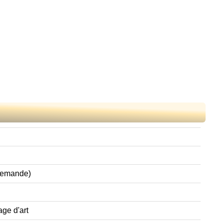
 demande)
age d'art