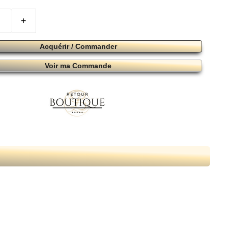
+
Acquérir / Commander
Voir ma Commande