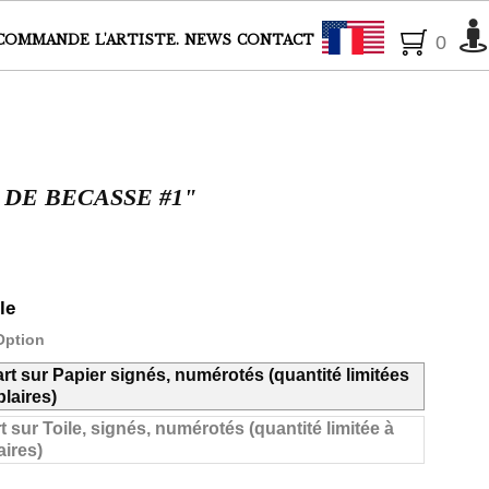
Français
COMMANDE
L'ARTISTE.
NEWS
CONTACT
0
 DE BECASSE #1"
le
Option
art sur Papier signés, numérotés (quantité limitées
laires)
t sur Toile, signés, numérotés (quantité limitée à
ires)