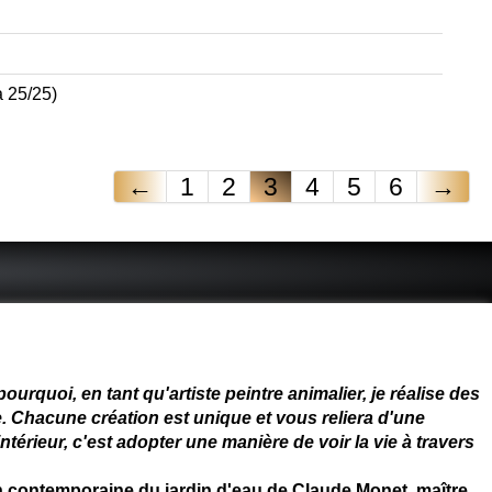
à 25/25)
←
1
2
3
4
5
6
→
 - connue - reconnue - femme
rquoi, en tant qu'artiste peintre animalier, je réalise des
. Chacune création est unique et vous reliera d'une
térieur, c'est adopter une manière de voir la vie à travers
on contemporaine du jardin d'eau de Claude Monet, maître