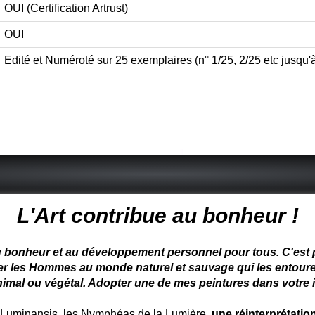
OUI (Certification Artrust)
OUI
Edité et Numéroté sur 25 exemplaires (n° 1/25, 2/25 etc jusqu'
 peintre animalier - peintre animalier - peintre animalier célèbre
L'Art contribue au bonheur !
u bonheur et au développement personnel pour tous. C'est pou
ter les Hommes au monde naturel et sauvage qui les entoure
nimal ou végétal. Adopter une de mes peintures dans votre in
uminansis, les Nymphéas de la Lumière
, une réinterprétati