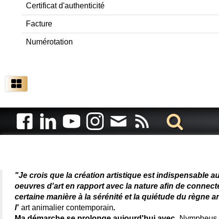
Certificat d'authenticité
Facture
Numérotation
Artiste animalier - artiste
"Je crois que la création artistique est indispensable a
oeuvres d'art en rapport avec la nature afin de connec
certaine manière à la sérénité et la quiétude du règne a
l'
art animalier contemporain
.
Ma démarche se prolonge aujourd'hui avec
Nympheus L