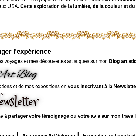
 aux USA
. Cette exploration de la lumière, de la couleur et
ger l'expérience
s voyages et mes découvertes artistiques sur mon
Blog artisti
ations et de mes expositions en
vous inscrivant à la Newslette
te à
partager votre témoignage ou votre avis sur mon travai
|
|
curisé
Assurance Ad Valorem
Expédition nationale et