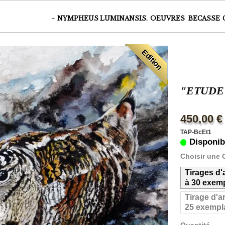
-
NYMPHEUS LUMINANSIS.
OEUVRES
BECASSE
Edition
"ETUDE
450,00 €
TAP-BcEt1
Disponib
Choisir une 
Tirages d'
à 30 exemp
Tirage d'ar
25 exempla