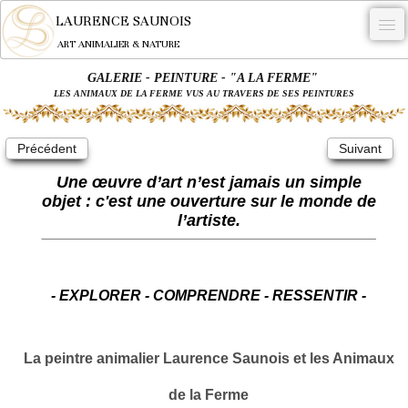
LAURENCE SAUNOIS
ART ANIMALIER & NATURE
GALERIE - PEINTURE - "A LA FERME"
-
LES ANIMAUX DE LA FERME VUS AU TRAVERS DE SES PEINTURES
NYMPHEUS LUMINANSIS.
Précédent
Suivant
OEUVRES
Une œuvre d’art n’est jamais un simple
BECASSE
objet : c'est une ouverture sur le monde de
l’artiste.
COMMANDE
L'ARTISTE.
NEWS
- EXPLORER - COMPRENDRE - RESSENTIR -
CONTACT
La peintre animalier Laurence Saunois et les Animaux
Français
de la Ferme
0