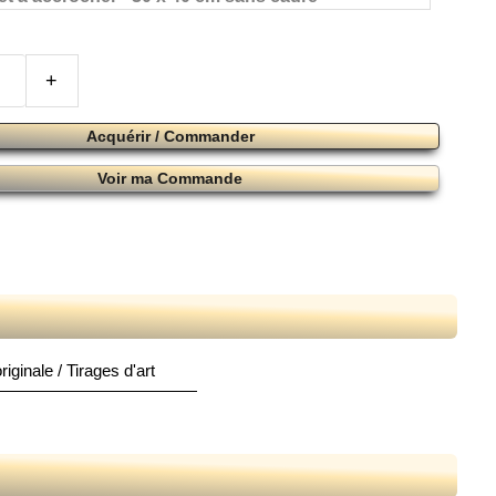
+
Acquérir / Commander
Voir ma Commande
iginale / Tirages d'art