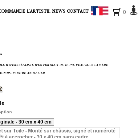
Français
COMMANDE
L'ARTISTE.
NEWS
CONTACT
0
"
ILE HYPERRRÉALISTE D'UN PORTRAIT DE JEUNE VEAU SOUS LA MÈRE
AUNOIS, PEINTRE ANIMALIER
€
le
option
ginale - 30 cm x 40 cm
rt sur Toile - Monté sur châssis, signé et numéroté
prêt à accrocher - 30 x 40 cm sans cadre