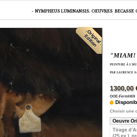
-
NYMPHEUS LUMINANSIS.
OEUVRES
BECASSE
.
O
r
i
i
n
a
l
.
d
i
t
i
o
g
E
n
"MIAM!
PEINTURE À L'HU
PAR LAURENCE S
1300,00 
OOE-FermH69
Disponib
Choisir une 
Oeuvre Ori
Tirage d’A
(25 ex.), 