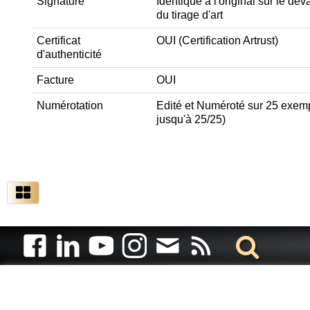
Signature
Identique à l'original sur le de
du tirage d'art
Certificat
OUI (Certification Artrust)
d'authenticité
Facture
OUI
Numérotation
Edité et Numéroté sur 25 exempl
jusqu'à 25/25)
Artiste animalier - artiste