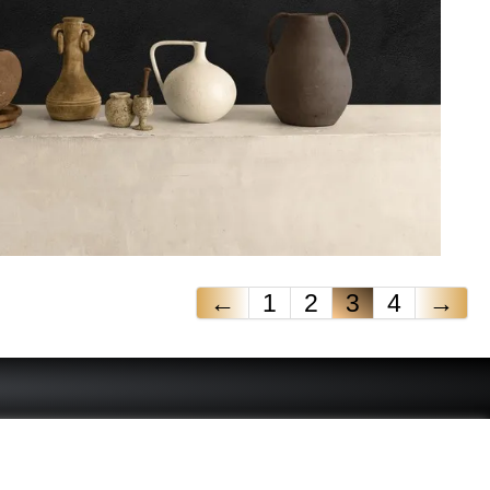
←
1
2
3
4
→
 - connue - reconnue - femme