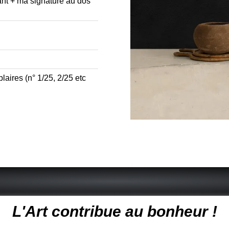
vant + ma signature au dos
aires (n° 1/25, 2/25 etc
 peintre animalier - peintre animalier - peintre animalier célèbre
L'Art contribue au bonheur !