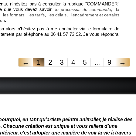
ents, n'hésitez pas à consulter la rubrique "COMMANDER"
ce que vous devez savoir
,
le processus de commande
la
,
,
,
,
les formats
les tarifs
les délais
l'encadrement et certains
.
son
ion alors n'hésitez pas à me contacter via le formulaire de
ectement par téléphone au 06 41 57 73 92. Je vous répondrai
←
1
2
3
4
5
...
9
→
 - connue - reconnue - femme
rquoi, en tant qu'artiste peintre animalier, je réalise des
. Chacune création est unique et vous reliera d'une
térieur, c'est adopter une manière de voir la vie à travers