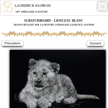
LAURENCE SAUNOIS
ART ANIMALIER & NATURE
SCRATCHBOARD - LIONCEAU BLANC
-
DESSIN RÉALISÉ PAR LA PEINTRE ANIMALIER LAURENCE SAUNOIS
NYMPHEUS LUMINANSIS.
OEUVRES
Précédent
Suivant
BECASSE
COMMANDE
L'ARTISTE.
NEWS
CONTACT
Français
0