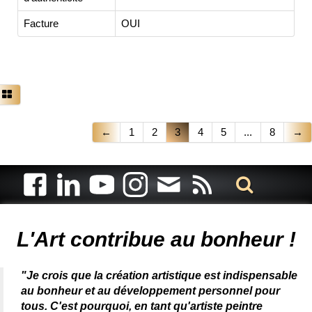
Facture
OUI
←
1
2
3
4
5
...
8
→
Artiste animalier - artiste peintre animalier - peintre animalier -
peintre animalier célèbre - connue - reconnue - femme
L'Art contribue au bonheur !
"Je crois que la création artistique est indispensable
au bonheur et au développement personnel pour
tous. C'est pourquoi, en tant qu'artiste peintre