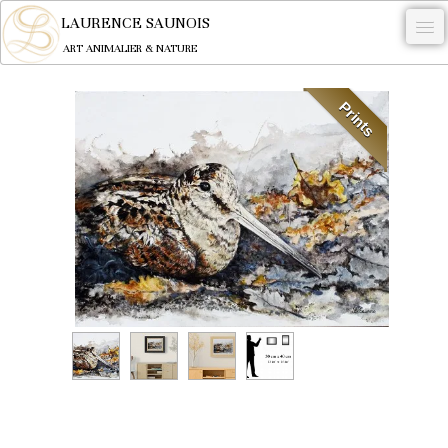
LAURENCE SAUNOIS
ART ANIMALIER & NATURE
-
Prints
NYMPHEUS LUMINANSIS.
OEUVRES
BECASSE
COMMANDE
L'ARTISTE.
NEWS
CONTACT
Français
0