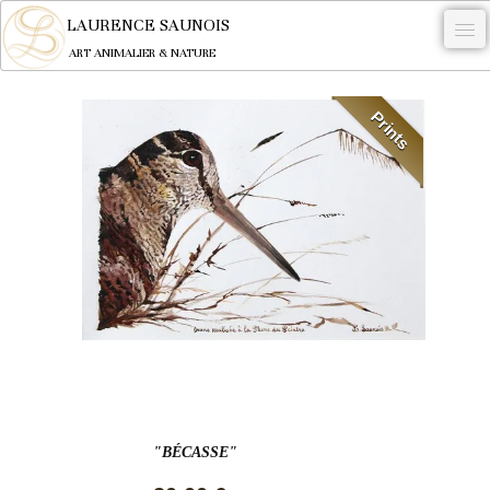
LAURENCE SAUNOIS
ART ANIMALIER & NATURE
-
Prints
NYMPHEUS LUMINANSIS.
OEUVRES
BECASSE
COMMANDE
L'ARTISTE.
NEWS
CONTACT
Français
"BÉCASSE"
0