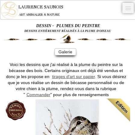
LAURENCE SAUNOIS
ART ANIMALIER & NATURE
DESSIN - PLUMES DU PEINTRE
-
DESSINS ENTIÈREMENT RÉALISÉS À LA PLUME D'OISEAU
NYMPHEUS LUMINANSIS.
OEUVRES
Galerie
BECASSE
Voici les dessins que j'ai réalisé à la plume du peintre sur la
bécasse des bois. Certains originaux ont déjà été vendus et
COMMANDE
donc je les propose en
tirages d'art sur papier
. Si vous désirez
que je vous réalise un dessin de bécasse personnalisé ou de
L'ARTISTE.
votre chien à la plume, rendez-vous dans la rubrique
"
Commander
" pour plus de renseignements
NEWS
Edition
CONTACT
Français
0