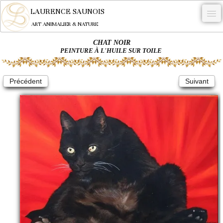
LAURENCE SAUNOIS
ART ANIMALIER & NATURE
CHAT NOIR
-
PEINTURE À L'HUILE SUR TOILE
NYMPHEUS LUMINANSIS.
Précédent
Suivant
OEUVRES
BECASSE
COMMANDE
L'ARTISTE.
NEWS
CONTACT
Français
0