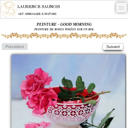
LAURENCE SAUNOIS
ART ANIMALIER & NATURE
PEINTURE - GOOD MORNING
-
PEINTURE DE ROSES POSÉES SUR UN BOL
NYMPHEUS LUMINANSIS.
Précédent
Suivant
OEUVRES
BECASSE
COMMANDE
L'ARTISTE.
NEWS
CONTACT
Français
0