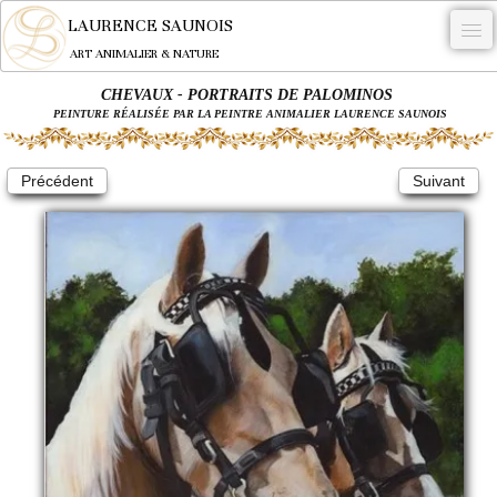
LAURENCE SAUNOIS
ART ANIMALIER & NATURE
CHEVAUX - PORTRAITS DE PALOMINOS
-
PEINTURE RÉALISÉE PAR LA PEINTRE ANIMALIER LAURENCE SAUNOIS
NYMPHEUS LUMINANSIS.
Précédent
Suivant
OEUVRES
BECASSE
COMMANDE
L'ARTISTE.
NEWS
CONTACT
Français
0