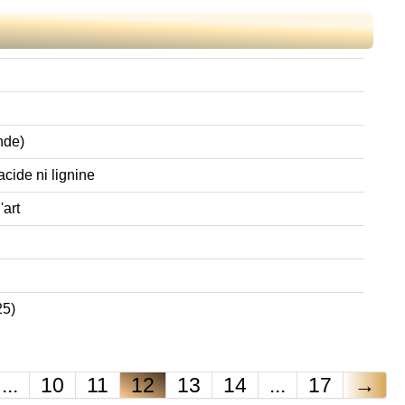
ande)
acide ni lignine
'art
25)
...
10
11
12
13
14
...
17
→