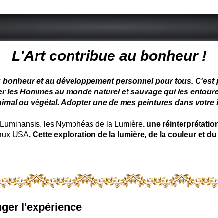
 peintre animalier - peintre animalier - peintre animalier célèbre
L'Art contribue au bonheur !
u bonheur et au développement personnel pour tous. C'est pou
ter les Hommes au monde naturel et sauvage qui les entoure
nimal ou végétal. Adopter une de mes peintures dans votre in
uminansis, les Nymphéas de la Lumière
, une réinterprétati
 aux USA
. Cette exploration de la lumière, de la couleur et
ger l'expérience