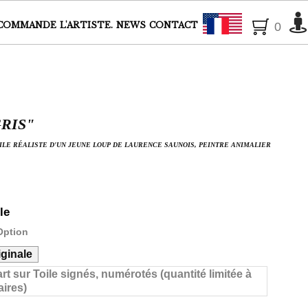
Français
COMMANDE
L'ARTISTE.
NEWS
CONTACT
0
GRIS"
ILE RÉALISTE D'UN JEUNE LOUP DE LAURENCE SAUNOIS, PEINTRE ANIMALIER
le
Option
ginale
art sur Toile signés, numérotés (quantité limitée à
ires)