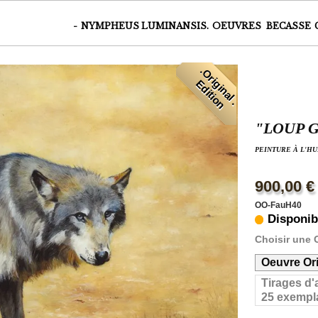
-
NYMPHEUS LUMINANSIS.
OEUVRES
BECASSE
.
O
r
i
i
n
a
l
.
d
i
t
i
o
g
E
n
"LOUP 
PEINTURE À L'HU
900,00 €
OO-FauH40
Disponib
Choisir une 
Oeuvre Ori
Tirages d'
25 exempla