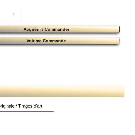
+
Acquérir / Commander
Voir ma Commande
iginale / Tirages d'art