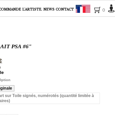
Français
COMMANDE
L'ARTISTE.
NEWS
CONTACT
0
AIT PSA #6"
€
6
le
Option
ginale
art sur Toile signés, numérotés (quantité limitée à
ires)