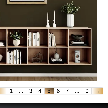
←
1
...
3
4
5
6
7
...
9
→