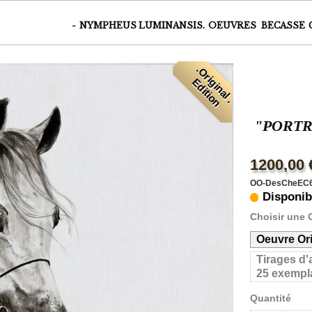
-
NYMPHEUS LUMINANSIS.
OEUVRES
BECASSE
.
O
r
i
i
n
a
l
.
d
i
t
i
o
g
E
n
"PORTR
1200,00 
OO-DesCheEC
Disponib
Choisir une 
Oeuvre Ori
Tirages d'
25 exempla
Quantité