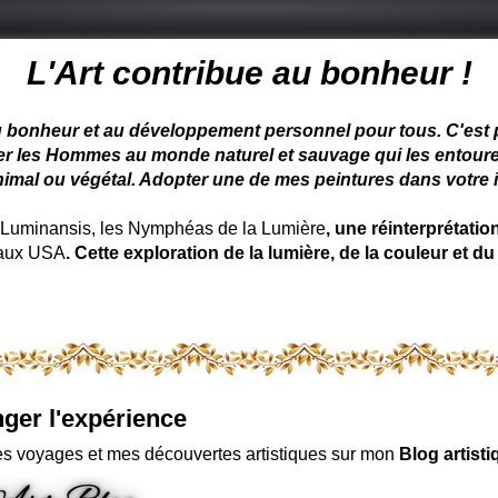
 peintre animalier - peintre animalier - peintre animalier célèbre
L'Art contribue au bonheur !
u bonheur et au développement personnel pour tous. C'est pou
ter les Hommes au monde naturel et sauvage qui les entoure
nimal ou végétal. Adopter une de mes peintures dans votre in
uminansis, les Nymphéas de la Lumière
, une réinterprétati
 aux USA
. Cette exploration de la lumière, de la couleur et
ger l'expérience
s voyages et mes découvertes artistiques sur mon
Blog artisti