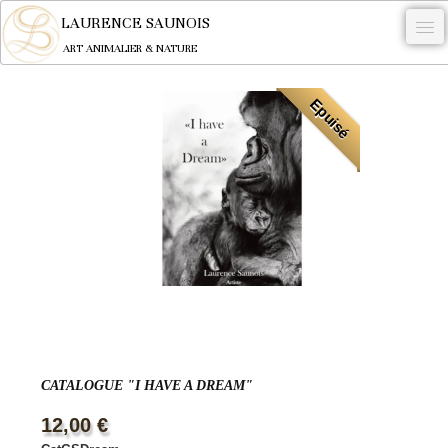
LAURENCE SAUNOIS
ART ANIMALIER & NATURE
-
Epuisé
NYMPHEUS LUMINANSIS.
OEUVRES
BECASSE
COMMANDE
L'ARTISTE.
NEWS
CONTACT
CATALOGUE "I HAVE A DREAM"
Français
12,00 €
0