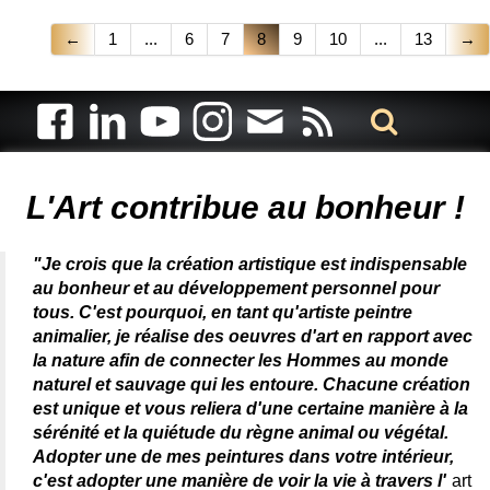
←
1
...
6
7
8
9
10
...
13
→
Artiste animalier - artiste peintre animalier - peintre animalier -
peintre animalier célèbre - connue - reconnue - femme
L'Art contribue au bonheur !
"Je crois que la création artistique est indispensable
au bonheur et au développement personnel pour
tous. C'est pourquoi, en tant qu'artiste peintre
animalier, je réalise des oeuvres d'art en rapport avec
la nature afin de connecter les Hommes au monde
naturel et sauvage qui les entoure. Chacune création
est unique et vous reliera d'une certaine manière à la
sérénité et la quiétude du règne animal ou végétal.
Adopter une de mes peintures dans votre intérieur,
c'est adopter une manière de voir la vie à travers l'
art