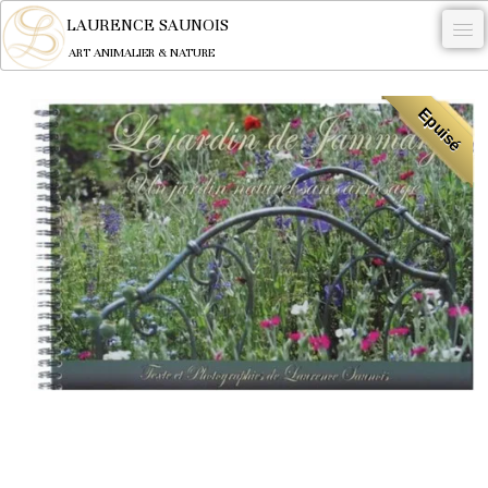
LAURENCE SAUNOIS
ART ANIMALIER & NATURE
-
Epuisé
NYMPHEUS LUMINANSIS.
OEUVRES
BECASSE
COMMANDE
L'ARTISTE.
NEWS
CONTACT
Français
0