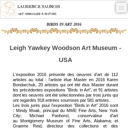
LAURENCE SAUNOIS
ART ANIMALIER & NATURE
BIRDS IN ART 2016
-
NYMPHEUS LUMINANSIS.
Leigh Yawkey Woodson Art Museum -
OEUVRES
USA
BECASSE
COMMANDE
L'exposition 2016 présente des oeuvres d'art de 112
artistes au total : l'artiste élue Master en 2016 Karen
L'ARTISTE.
Bondarchuk, 20 artistes qui ont été élus Master durant
les précédentes expositions "Birds in Art", et 91 artistes
NEWS
dont les oeuvres ont été sélectionnées par trois jurés qui
ont regardés 918 entrées soumises par 581 artistes.
CONTACT
Les trois jurés pour l'exposition "Birds in Art" 2016 sont
: Mindy Moak, principal du MME Fine Arts, New York
Français
City; Michael Panhorst, conservateur d'art
au Montgomery Museum of Fine Arts, Alabama; et
Graeme Reid, directeur des collections et des
0