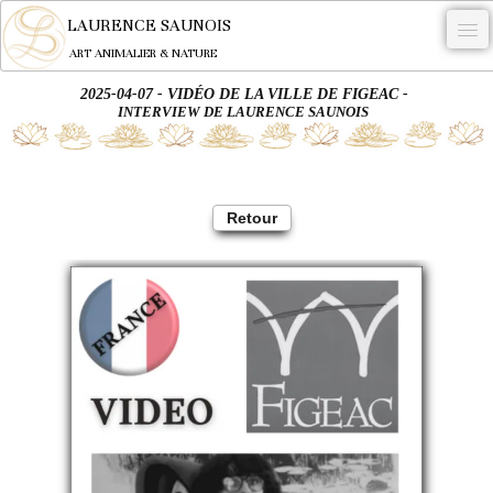
LAURENCE SAUNOIS
ART ANIMALIER & NATURE
2025-04-07 - VIDÉO DE LA VILLE DE FIGEAC -
-
INTERVIEW DE LAURENCE SAUNOIS
NYMPHEUS LUMINANSIS.
OEUVRES
Retour
BECASSE
COMMANDE
L'ARTISTE.
NEWS
CONTACT
Français
0