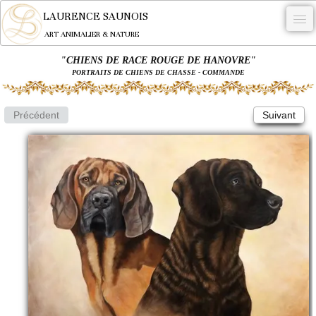
LAURENCE SAUNOIS
ART ANIMALIER & NATURE
"CHIENS DE RACE ROUGE DE HANOVRE"
-
PORTRAITS DE CHIENS DE CHASSE - COMMANDE
NYMPHEUS LUMINANSIS.
Précédent
Suivant
OEUVRES
BECASSE
COMMANDE
L'ARTISTE.
NEWS
CONTACT
Français
0