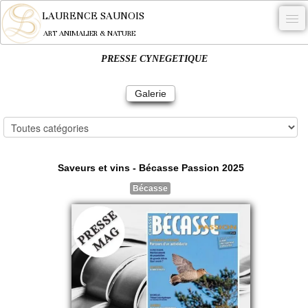
LAURENCE SAUNOIS
ART ANIMALIER & NATURE
PRESSE CYNEGETIQUE
-
NYMPHEUS LUMINANSIS.
Galerie
OEUVRES
BECASSE
Saveurs et vins - Bécasse Passion 2025
COMMANDE
Bécasse
L'ARTISTE.
NEWS
CONTACT
Français
0