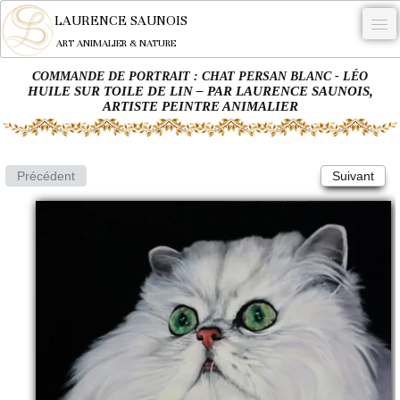
LAURENCE SAUNOIS
ART ANIMALIER & NATURE
COMMANDE DE PORTRAIT : CHAT PERSAN BLANC - LÉO
-
HUILE SUR TOILE DE LIN – PAR LAURENCE SAUNOIS,
ARTISTE PEINTRE ANIMALIER
NYMPHEUS LUMINANSIS.
OEUVRES
Précédent
Suivant
BECASSE
COMMANDE
L'ARTISTE.
NEWS
CONTACT
Français
0