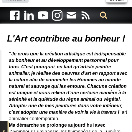
Artiste animalier - artiste peintre animalier - peintre animalier -
peintre animalier célèbre - connue - reconnue - femme
L'Art contribue au bonheur !
"Je crois que la création artistique est indispensable
au bonheur et au développement personnel pour
tous. C'est pourquoi, en tant qu'artiste peintre
animalier, je réalise des oeuvres d'art en rapport avec
la nature afin de connecter les Hommes au monde
naturel et sauvage qui les entoure. Chacune création
est unique et vous reliera d'une certaine manière à la
sérénité et la quiétude du règne animal ou végétal.
Adopter une de mes peintures dans votre intérieur,
c'est adopter une manière de voir la vie à travers l'
art
animalier contemporain
.
Ma démarche se prolonge aujourd'hui avec
>
Nympheus Luminansis, les Nymphéas de la Lumière
,