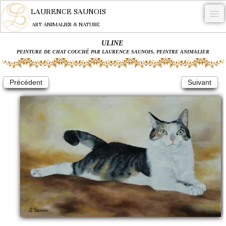
LAURENCE SAUNOIS
ART ANIMALIER & NATURE
ULINE
-
PEINTURE DE CHAT COUCHÉ PAR LAURENCE SAUNOIS, PEINTRE ANIMALIER
NYMPHEUS LUMINANSIS.
Précédent
Suivant
OEUVRES
BECASSE
COMMANDE
L'ARTISTE.
NEWS
CONTACT
Français
0