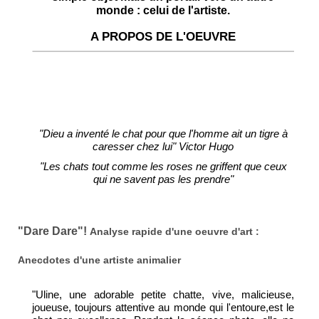
monde : celui de l'artiste.
A PROPOS DE L'OEUVRE
Portrait de chat couché par la peintre animalier Laurence Saunois
"Dieu a inventé le chat pour que l'homme ait un tigre à
caresser chez lui" Victor Hugo
"Les chats tout comme les roses ne griffent que ceux
qui ne savent pas les prendre"
"Dare Dare"!
Analyse rapide d'une oeuvre d'art :
Anecdotes d'une artiste animalier
"Uline, une adorable petite chatte, vive, malicieuse,
joueuse, toujours attentive au monde qui l'entoure,est le